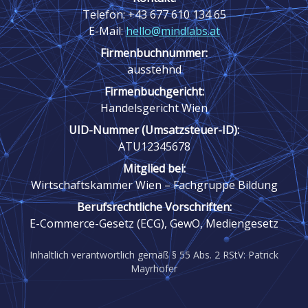
Telefon: +43 677 610 134 65
E-Mail:
hello@mindlabs.at
Firmenbuchnummer:
ausstehnd
Firmenbuchgericht:
Handelsgericht Wien
UID-Nummer (Umsatzsteuer-ID):
ATU12345678
Mitglied bei:
Wirtschaftskammer Wien – Fachgruppe Bildung
Berufsrechtliche Vorschriften:
E-Commerce-Gesetz (ECG), GewO, Mediengesetz
Inhaltlich verantwortlich gemäß § 55 Abs. 2 RStV: Patrick
Mayrhofer